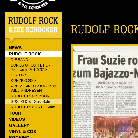
NEWS
RUDOLF ROCK
DIE BAND
SONGS OF OUR LIFE -
Programm 2012/2013
HISTORY
KURZBIO 2008
PRESSE-INFO 2009 - VON
WILLI ANDRESEN
RUDOLF ROCK BOOKLET
SUSI ROCK - Susi Salm
RUDOLF ROCK - Uli Salm
TOUR
VIDEOS
GALLERY
VINYL & CDS
BOOKING