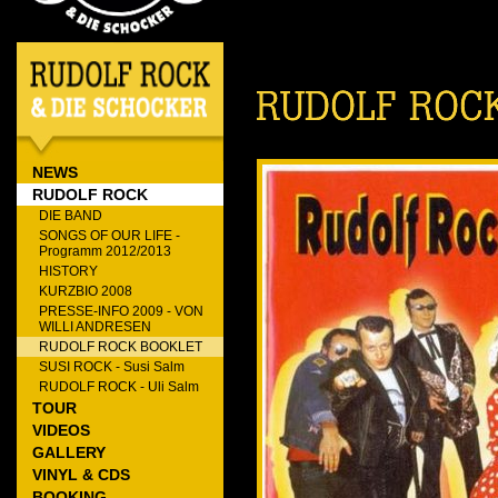
NEWS
RUDOLF ROCK
DIE BAND
SONGS OF OUR LIFE -
Programm 2012/2013
HISTORY
KURZBIO 2008
PRESSE-INFO 2009 - VON
WILLI ANDRESEN
RUDOLF ROCK BOOKLET
SUSI ROCK - Susi Salm
RUDOLF ROCK - Uli Salm
TOUR
VIDEOS
GALLERY
VINYL & CDS
BOOKING