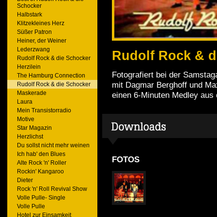
Schocker
Halbstark
Klitzekleines Herz
Süßer Patron
Heiner, der Weiner
Lederzwang
Rudolf Rock & d
Rudolf Rock & die Schocker
Herzilein
Fotografiert bei der Sams
The Hamburg Connection
mit Dagmar Berghoff und Max
Rudolf Rock & die Schocker
Maskerade
einen 6-Minuten Medley aus 
Laura
Mein Transistorradio
Motive
Star Magazin
Herzlichst
Du sollst nicht mehr weinen
Ich hab' den Blues
FOTOS
Alte Rock 'n' Roller
Rockin' Kangaroo
Dieter
Rock 'n' Roll Revival Show
Volle Pulle- Single
Volle Pulle
Hotel zur Einsamkeit