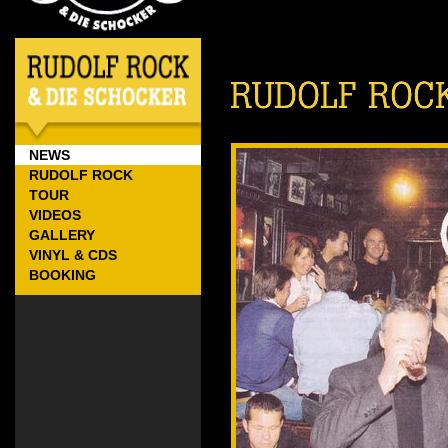
NEWS
RUDOLF ROCK
TOUR
VIDEOS
GALLERY
VINYL & CDS
BOOKING